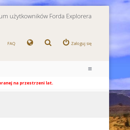
orum użytkowników Forda Explorera
FAQ
Zaloguj się
anej na przestrzeni lat.