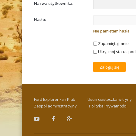
Nazwa użytkownika:
Hasło:
Nie pamiętam hasła
Zapamiętaj mnie
Ukryj mój status podc
Ford Explorer Fan Klub
Usuń ciasteczka witryny
Zespół administracyjny
Polityka Prywatności