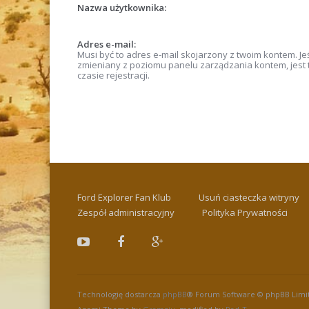
Nazwa użytkownika:
Adres e-mail:
Musi być to adres e-mail skojarzony z twoim kontem. Jeśl
zmieniany z poziomu panelu zarządzania kontem, jest
czasie rejestracji.
Ford Explorer Fan Klub
Usuń ciasteczka witryny
Zespół administracyjny
Polityka Prywatności
Technologię dostarcza
phpBB
® Forum Software © phpBB Limi