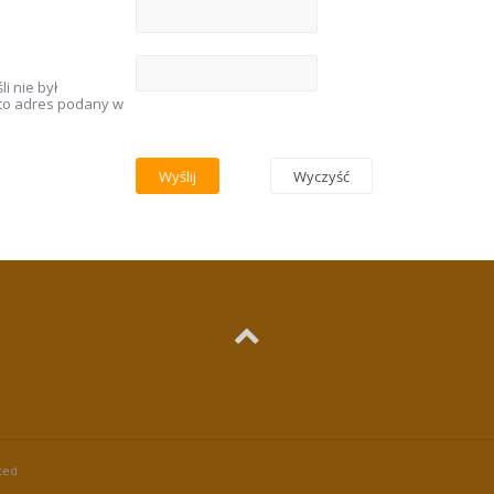
i nie był
 to adres podany w
ted