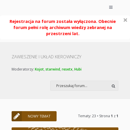
Rejestracja na forum została wyłączona. Obecnie
forum pełni rolę archiwum wiedzy zebranej na
przestrzeni lat.
ZAWIESZENIE I UKŁAD KIEROWNICZY
Moderatorzy:
Kojot
,
starwind
,
resetx
,
Hubi
Tematy: 23 • Strona
1
z
1
NOWY TEMAT