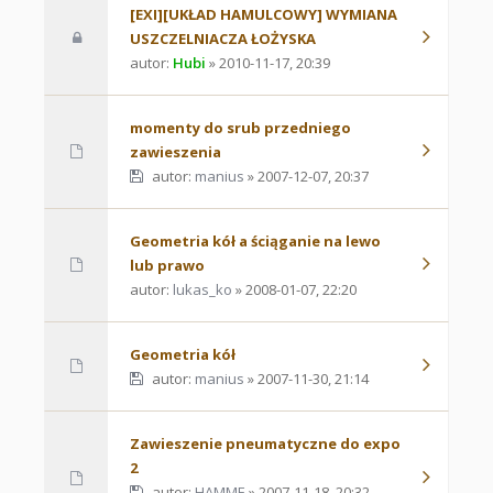
[EXI][UKŁAD HAMULCOWY] WYMIANA
USZCZELNIACZA ŁOŻYSKA
autor:
Hubi
» 2010-11-17, 20:39
momenty do srub przedniego
zawieszenia
autor:
manius
» 2007-12-07, 20:37
Geometria kół a ściąganie na lewo
lub prawo
autor:
lukas_ko
» 2008-01-07, 22:20
Geometria kół
autor:
manius
» 2007-11-30, 21:14
Zawieszenie pneumatyczne do expo
2
autor:
HAMME
» 2007-11-18, 20:32