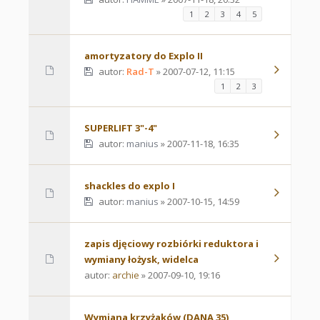
1
2
3
4
5
amortyzatory do Explo II
autor:
Rad-T
» 2007-07-12, 11:15
1
2
3
SUPERLIFT 3"-4"
autor:
manius
» 2007-11-18, 16:35
shackles do explo I
autor:
manius
» 2007-10-15, 14:59
zapis djęciowy rozbiórki reduktora i
wymiany łożysk, widelca
autor:
archie
» 2007-09-10, 19:16
Wymiana krzyżaków (DANA 35)