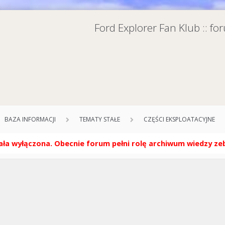
Ford Explorer Fan Klub :: f
BAZA INFORMACJI
TEMATY STAŁE
CZĘŚCI EKSPLOATACYJNE
ła wyłączona. Obecnie forum pełni rolę archiwum wiedzy zebr