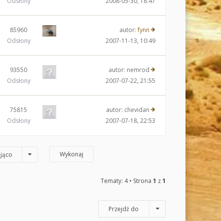
Odsłony
2008-05-30, 18:47
85960
autor:
fynn
Odsłony
2007-11-13, 10:49
93550
autor:
nemrod
Odsłony
2007-07-22, 21:55
75815
autor:
chevidan
Odsłony
2007-07-18, 22:53
jąco
Tematy: 4 • Strona
1
z
1
Przejdź do