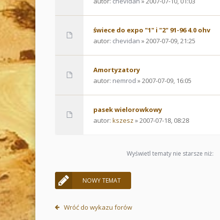
autor:
chevidan
» 2007-07-10, 01:03
świece do expo "1" i "2" 91-96 4.0 ohv
autor:
chevidan
» 2007-07-09, 21:25
Amortyzatory
autor:
nemrod
» 2007-07-09, 16:05
pasek wielorowkowy
autor:
kszesz
» 2007-07-18, 08:28
Wyświetl tematy nie starsze niż:
NOWY TEMAT
Wróć do wykazu forów