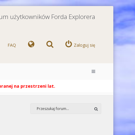
orum użytkowników Forda Explorera
FAQ
Zaloguj się
anej na przestrzeni lat.