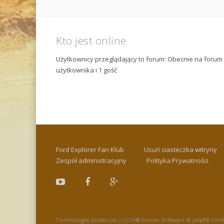
Kto jest online
Użytkownicy przeglądający to forum: Obecnie na foru
użytkownika i 1 gość
Ford Explorer Fan Klub
Usuń ciasteczka witryny
Zespół administracyjny
Polityka Prywatności
Technologię dostarcza
phpBB
® Forum Software © phpBB Limi