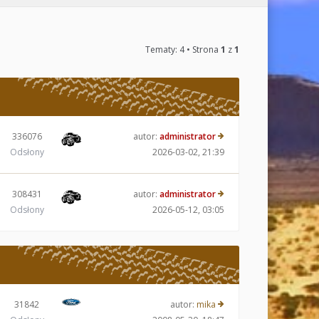
Tematy: 4 • Strona
1
z
1
336076
autor:
administrator
Odsłony
2026-03-02, 21:39
308431
autor:
administrator
Odsłony
2026-05-12, 03:05
31842
autor:
mika