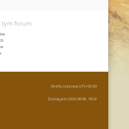
a tym forum
tów
ch
ów
w
Strefa czasowa
UTC+02:00
Dzisiaj jest 2026-08-06, 18:32