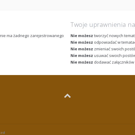
Twoje uprawnienia n
m nie ma żadnego zarejestrowanego
Nie możesz
tworzyć nowych tema
Nie możesz
odpowiadać w temata
Nie możesz
zmieniać swoich post
Nie możesz
usuwać swoich postó
Nie możesz
dodawać załączników
ted