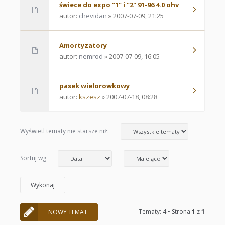
świece do expo "1" i "2" 91-96 4.0 ohv
autor:
chevidan
» 2007-07-09, 21:25
Amortyzatory
autor:
nemrod
» 2007-07-09, 16:05
pasek wielorowkowy
autor:
kszesz
» 2007-07-18, 08:28
Wyświetl tematy nie starsze niż:
Sortuj wg
Tematy: 4 • Strona
1
z
1
NOWY TEMAT