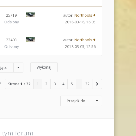
25719
autor:
Northools
Odsłony
2018-03-16, 16:05
22403
autor:
Northools
Odsłony
2018-03-05, 12:56
jąco
2
Strona
1
z
32
1
2
3
4
5
…
32
Przejdź do
a tym forum