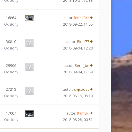
Odsłony
2018-10-01, 12:33
16864
autor:
leon13cc
Odsłony
2018-09-22, 11:55
30810
autor:
Piotr77
Odsłony
2018-09-04, 12:20
29906
autor:
Berni_bn
Odsłony
2018-09-04, 11:59
27218
autor:
dvjcodec
Odsłony
2018-08-19, 08:10
17007
autor:
Kamyk.
Odsłony
2018-06-28, 00:51