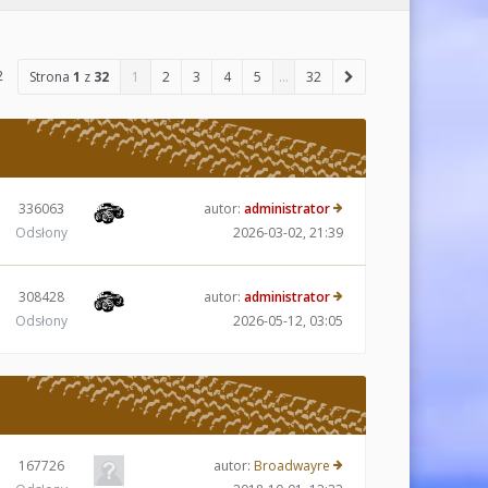
2
Strona
1
z
32
1
2
3
4
5
…
32
336063
autor:
administrator
Odsłony
2026-03-02, 21:39
308428
autor:
administrator
Odsłony
2026-05-12, 03:05
167726
autor:
Broadwayre