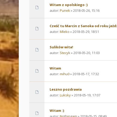
Witam z opolskiego :)
autor:
Punek
» 2018-05-26, 15:16
Cześć tu Marcin z Sanoka od roku jeżd
autor:
Mleko
» 2018-05-29, 18:51
Sulików wita!
autor:
Stecyk
» 2018-05-20, 11:03
Witam
autor:
mihu0
» 2018-05-17, 17:32
Leszno pozdrawia
autor:
Luksky
» 2018-05-19, 17:07
Witam :)
autor:
Nothingam
» 2018-05-15, 08:49