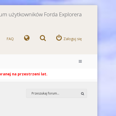
orum użytkowników Forda Explorera
FAQ
Zaloguj się
anej na przestrzeni lat.