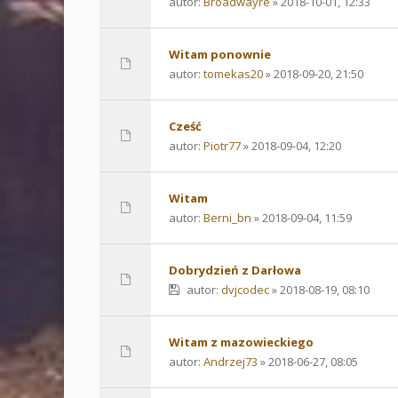
autor:
Broadwayre
» 2018-10-01, 12:33
Witam ponownie
autor:
tomekas20
» 2018-09-20, 21:50
Cześć
autor:
Piotr77
» 2018-09-04, 12:20
Witam
autor:
Berni_bn
» 2018-09-04, 11:59
Dobrydzień z Darłowa
autor:
dvjcodec
» 2018-08-19, 08:10
Witam z mazowieckiego
autor:
Andrzej73
» 2018-06-27, 08:05