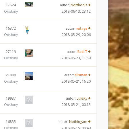
17524
autor:
Northools
Odsłony
2018-06-13, 23:12
16372
autor:
wit.rys
Odsłony
2018-05-29, 20:06
27119
autor:
Rad-T
Odsłony
2018-05-23, 11:59
21808
autor:
slisman
Odsłony
2018-05-21, 16:20
19937
autor:
Luksky
Odsłony
2018-05-21, 00:15
16835
autor:
Nothingam
Odsłony
2018-05-15, 08:49