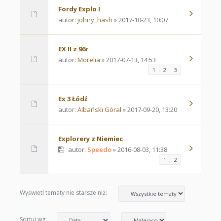
Fordy Explo I
autor:
johny_hash
» 2017-10-23, 10:07
EX II z 96r
autor:
Morelia
» 2017-07-13, 14:53
1
2
3
Ex 3 Łódź
autor:
Albański Góral
» 2017-09-20, 13:20
Explorery z Niemiec
autor:
Speedo
» 2016-08-03, 11:38
1
2
Wyświetl tematy nie starsze niż:
Sortuj wg