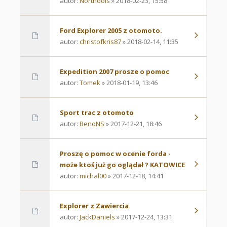
autor:
Northools
» 2018-02-23, 15:58
Ford Explorer 2005 z otomoto.
autor:
christofkris87
» 2018-02-14, 11:35
Expedition 2007 prosze o pomoc
autor:
Tomek
» 2018-01-19, 13:46
Sport trac z otomoto
autor:
BenoNS
» 2017-12-21, 18:46
Proszę o pomoc w ocenie forda -
może ktoś już go oglądał ? KATOWICE
autor:
michal00
» 2017-12-18, 14:41
Explorer z Zawiercia
autor:
JackDaniels
» 2017-12-24, 13:31