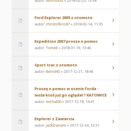
autor:
Northools
» 2018-02-23, 15:58
Ford Explorer 2005 z otomoto.
autor:
christofkris87
» 2018-02-14, 11:35
Expedition 2007 prosze o pomoc
autor:
Tomek
» 2018-01-19, 13:46
Sport trac z otomoto
autor:
BenoNS
» 2017-12-21, 18:46
Proszę o pomoc w ocenie forda -
może ktoś już go oglądał ? KATOWICE
autor:
michal00
» 2017-12-18, 14:41
Explorer z Zawiercia
autor:
JackDaniels
» 2017-12-24, 13:31