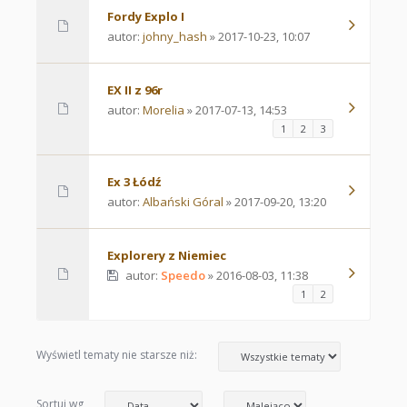
Fordy Explo I
autor:
johny_hash
» 2017-10-23, 10:07
EX II z 96r
autor:
Morelia
» 2017-07-13, 14:53
1
2
3
Ex 3 Łódź
autor:
Albański Góral
» 2017-09-20, 13:20
Explorery z Niemiec
autor:
Speedo
» 2016-08-03, 11:38
1
2
Wyświetl tematy nie starsze niż:
Sortuj wg