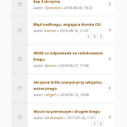
Exp 3 skrzynia
autor:
Ojciected
» 2018-08-28, 19:32
Błąd nadbiegu, migająca ikonka OD
autor:
karmel
» 2013-08-16, 21:41
1
2
3
5R55E co odpowiada za redukowanie
biegu.
autor:
desmo
» 2018-06-27, 17:08
skrzynia 5r55s szarpie przy wbijaniu
wstecznego
autor:
rafgel1
» 2018-05-13, 19:49
Wycie na pierwszym i drugim biegu
autor:
lukasexplo
» 2017-07-26, 11:51
1
2