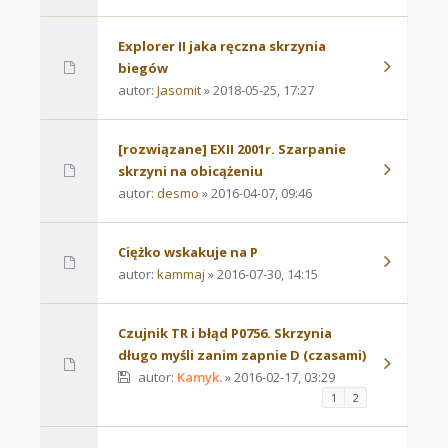
Explorer II jaka ręczna skrzynia
biegów
autor:
Jasomit
» 2018-05-25, 17:27
[rozwiązane] EXII 2001r. Szarpanie
skrzyni na obicążeniu
autor:
desmo
» 2016-04-07, 09:46
Ciężko wskakuje na P
autor:
kammaj
» 2016-07-30, 14:15
Czujnik TR i błąd P0756. Skrzynia
długo myśli zanim zapnie D (czasami)
autor:
Kamyk.
» 2016-02-17, 03:29
1
2