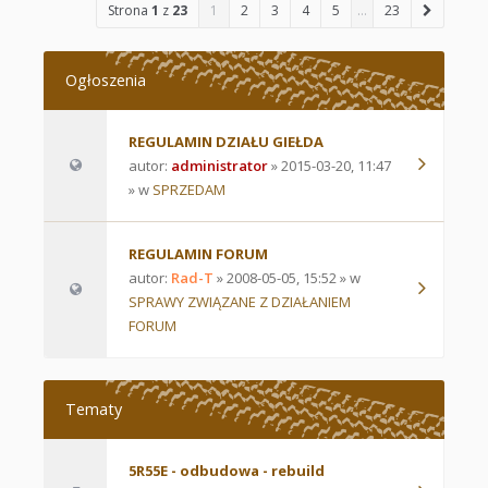
Strona
1
z
23
1
2
3
4
5
…
23
Ogłoszenia
REGULAMIN DZIAŁU GIEŁDA
autor:
administrator
» 2015-03-20, 11:47
» w
SPRZEDAM
REGULAMIN FORUM
autor:
Rad-T
» 2008-05-05, 15:52 » w
SPRAWY ZWIĄZANE Z DZIAŁANIEM
FORUM
Tematy
5R55E - odbudowa - rebuild