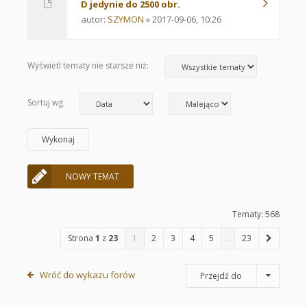
D jedynie do 2500 obr.
autor:
SZYMON
» 2017-09-06, 10:26
Wyświetl tematy nie starsze niż:
Sortuj wg
NOWY TEMAT
Tematy: 568
Strona
1
z
23
1
2
3
4
5
…
23
Wróć do wykazu forów
Przejdź do