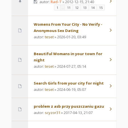
autor:
Rad-T
» 2012-12-15, 21:40
1
…
11
12
13
14
15
Womens From Your City - No Verify -
Anonymous Sex Dating
autor:
teset
» 2026-01-20, 03:49
Beautiful Womans in your town for
night
autor:
teset
» 2024-07-27, 05:14
Search Girls from your city for night
autor:
teset
» 2024-06-19, 05:07
problem z asb przy puszczaniu gazu
autor:
scyzor31
» 2017-04-13, 21:07