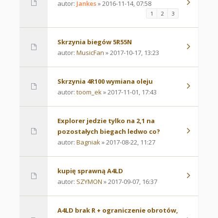
autor:
Jankes
» 2016-11-14, 07:58
1
2
3
Skrzynia biegów 5R55N
autor:
MusicFan
» 2017-10-17, 13:23
Skrzynia 4R100 wymiana oleju
autor:
toom_ek
» 2017-11-01, 17:43
Explorer jedzie tylko na 2,1 na
pozostałych biegach ledwo co?
autor:
Bagniak
» 2017-08-22, 11:27
kupię sprawną A4LD
autor:
SZYMON
» 2017-09-07, 16:37
A4LD brak R + ograniczenie obrotów,