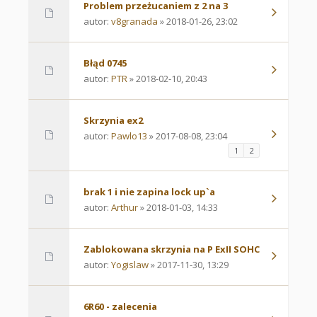
Problem przeżucaniem z 2 na 3
autor:
v8granada
» 2018-01-26, 23:02
Błąd 0745
autor:
PTR
» 2018-02-10, 20:43
Skrzynia ex2
autor:
Pawlo13
» 2017-08-08, 23:04
1
2
brak 1 i nie zapina lock up`a
autor:
Arthur
» 2018-01-03, 14:33
Zablokowana skrzynia na P ExII SOHC
autor:
Yogislaw
» 2017-11-30, 13:29
6R60 - zalecenia