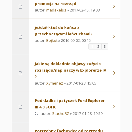
promocja na rozrząd
autor:
madakelus
» 2017-02-15, 19:08
jeździł ktoś do końca z
grzechoczącymi łańcuchami?
autor:
Bojkot
» 2016-09-02, 00:15
1
2
3
Jakie są dokładnie objawy zużycia
rozrządu/napinaczy w Explorerze IV
?
autor:
Xymenez
» 2017-01-28, 15:05
Podkladka i patyczek Ford Explorer
III 4.0 SOHC
autor:
StachuRZ
» 2017-01-28, 19:59
Potrzebny fachowiec od rozrządu