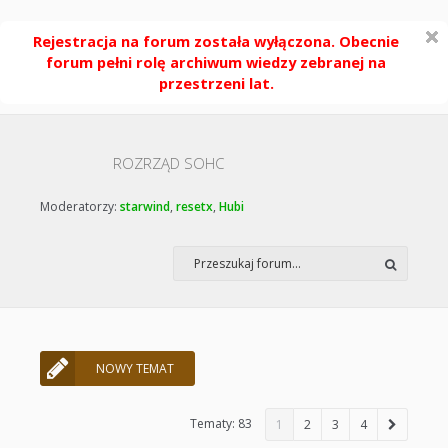
Rejestracja na forum została wyłączona. Obecnie
forum pełni rolę archiwum wiedzy zebranej na
przestrzeni lat.
ROZRZĄD SOHC
Moderatorzy:
starwind
,
resetx
,
Hubi
NOWY TEMAT
Tematy: 83
1
2
3
4