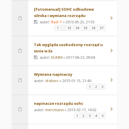
[fotomanual] SOHC odbudowa
silnika i wymiana rozrządu
autor:
Rad-T
» 2013-05-25, 21:55
1
…
33
34
35
36
37
Tak wygląda uszkodzony rozrząd u
mnie w Ex
autor:
DUMM
» 2017-06-23, 09:04
Wymiana napinaczy
autor:
drakerc
» 2015-01-15, 21:40
1
2
3
napinacze rozrządu sohc
autor:
mercmario
» 2013-02-17, 14:02
1
2
3
4
5