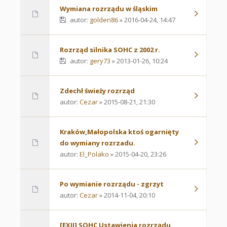
Wymiana rozrządu w śląskim
autor:
golden86
» 2016-04-24, 14:47
Rozrząd silnika SOHC z 2002 r.
autor:
gery73
» 2013-01-26, 10:24
Zdechł świeży rozrząd
autor:
Cezar
» 2015-08-21, 21:30
Kraków,Małopolska ktoś ogarnięty
do wymiany rozrzadu.
autor:
El_Polako
» 2015-04-20, 23:26
Po wymianie rozrządu - zgrzyt
autor:
Cezar
» 2014-11-04, 20:10
[EXII] SOHC Ustawienia rozrządu