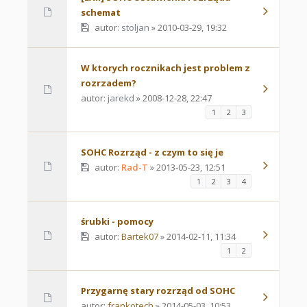
schemat
autor:
stoljan
» 2010-03-29, 19:32
W ktorych rocznikach jest problem z
rozrzadem?
autor:
jarekd
» 2008-12-28, 22:47
1
2
3
SOHC Rozrząd - z czym to się je
autor:
Rad-T
» 2013-05-23, 12:51
1
2
3
4
śrubki - pomocy
autor:
Bartek07
» 2014-02-11, 11:34
1
2
Przygarnę stary rozrząd od SOHC
autor:
frankotech
» 2014-05-03, 10:53