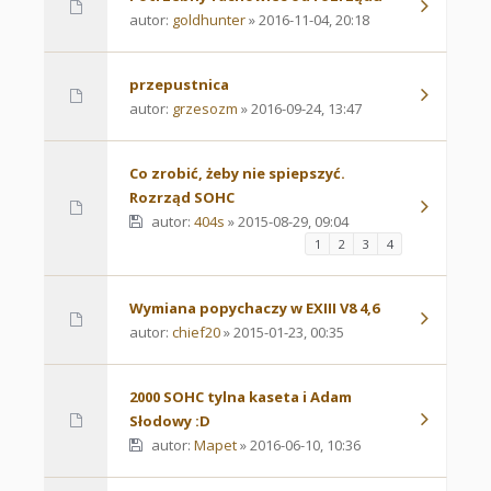
autor:
goldhunter
» 2016-11-04, 20:18
przepustnica
autor:
grzesozm
» 2016-09-24, 13:47
Co zrobić, żeby nie spiepszyć.
Rozrząd SOHC
autor:
404s
» 2015-08-29, 09:04
1
2
3
4
Wymiana popychaczy w EXIII V8 4,6
autor:
chief20
» 2015-01-23, 00:35
2000 SOHC tylna kaseta i Adam
Słodowy :D
autor:
Mapet
» 2016-06-10, 10:36