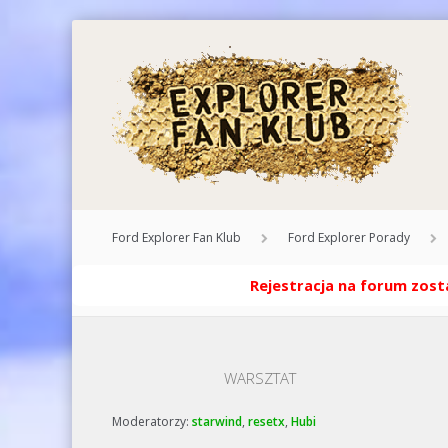
Ford Explorer Fan Klub
Ford Explorer Porady
Rejestracja na forum zosta
WARSZTAT
Moderatorzy:
starwind
,
resetx
,
Hubi