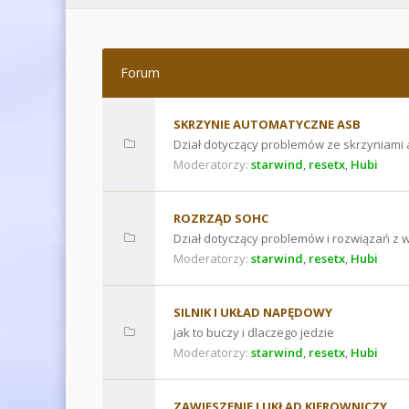
Forum
SKRZYNIE AUTOMATYCZNE ASB
Dział dotyczący problemów ze skrzyniami
Moderatorzy:
starwind
,
resetx
,
Hubi
ROZRZĄD SOHC
Dział dotyczący problemów i rozwiązań z 
Moderatorzy:
starwind
,
resetx
,
Hubi
SILNIK I UKŁAD NAPĘDOWY
jak to buczy i dlaczego jedzie
Moderatorzy:
starwind
,
resetx
,
Hubi
ZAWIESZENIE I UKŁAD KIEROWNICZY