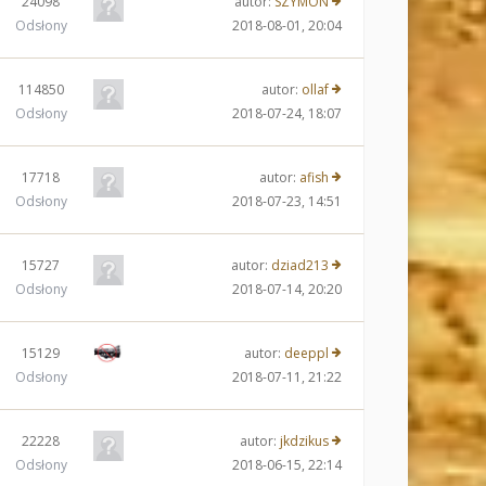
24098
autor:
SZYMON
Odsłony
2018-08-01, 20:04
114850
autor:
ollaf
Odsłony
2018-07-24, 18:07
17718
autor:
afish
Odsłony
2018-07-23, 14:51
15727
autor:
dziad213
Odsłony
2018-07-14, 20:20
15129
autor:
deeppl
Odsłony
2018-07-11, 21:22
22228
autor:
jkdzikus
Odsłony
2018-06-15, 22:14