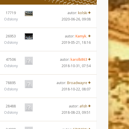
17719
autor:
kolski
Odsłony
2020-06-26, 09:08
26953
autor:
Kamyk.
Odsłony
2019-05-21, 18:16
47506
autor:
karolb863
Odsłony
2018-10-31, 07:54
78895
autor:
Broadwayre
Odsłony
2018-10-22, 08:07
28488
autor:
afish
Odsłony
2018-08-23, 09:51