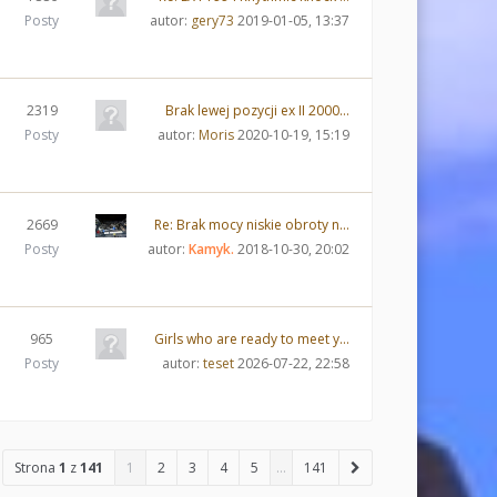
Posty
autor:
gery73
2019-01-05, 13:37
2319
Brak lewej pozycji ex II 2000…
Posty
autor:
Moris
2020-10-19, 15:19
2669
Re: Brak mocy niskie obroty n…
Posty
autor:
Kamyk.
2018-10-30, 20:02
965
Girls who are ready to meet y…
Posty
autor:
teset
2026-07-22, 22:58
Strona
1
z
141
1
2
3
4
5
…
141