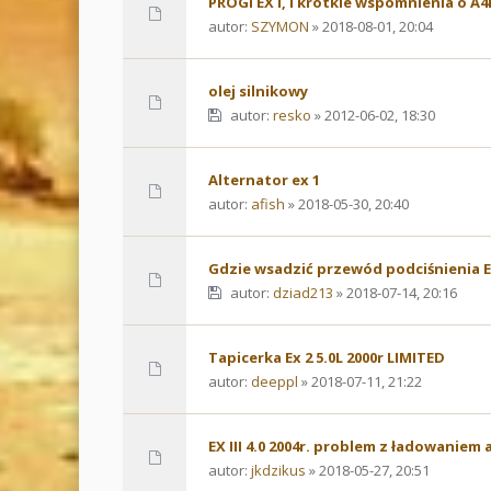
PROGI EX I, i krótkie wspomnienia o A
autor:
SZYMON
» 2018-08-01, 20:04
olej silnikowy
autor:
resko
» 2012-06-02, 18:30
Alternator ex 1
autor:
afish
» 2018-05-30, 20:40
Gdzie wsadzić przewód podciśnienia E
autor:
dziad213
» 2018-07-14, 20:16
Tapicerka Ex 2 5.0L 2000r LIMITED
autor:
deeppl
» 2018-07-11, 21:22
EX III 4.0 2004r. problem z ładowaniem 
autor:
jkdzikus
» 2018-05-27, 20:51