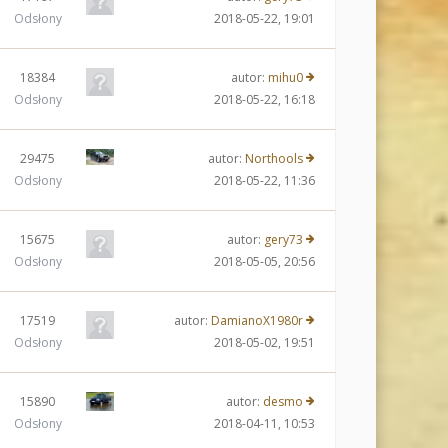
Odsłony
2018-05-22, 19:01
18384
autor:
mihu0
Odsłony
2018-05-22, 16:18
29475
autor:
Northools
Odsłony
2018-05-22, 11:36
15675
autor:
gery73
Odsłony
2018-05-05, 20:56
17519
autor:
DamianoX1980r
Odsłony
2018-05-02, 19:51
15890
autor:
desmo
Odsłony
2018-04-11, 10:53