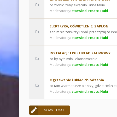
co zrobić, żeby skręcało i inne takie
Moderatorzy:
starwind
,
resetx
,
Hubi
ELEKTRYKA, OŚWIETLENIE, ZAPŁON
zanim się zaiskrzy i spali przeczytaj co inni
Moderatorzy:
starwind
,
resetx
,
Hubi
INSTALACJE LPG i UKŁAD PALIWOWY
co by było miło i ekonomicznie
Moderatorzy:
starwind
,
resetx
,
Hubi
Ogrzewanie i układ chłodzenia
co tam w armaturze piszczy, gdzie cieknie 
Moderatorzy:
starwind
,
resetx
,
Hubi
NOWY TEMAT