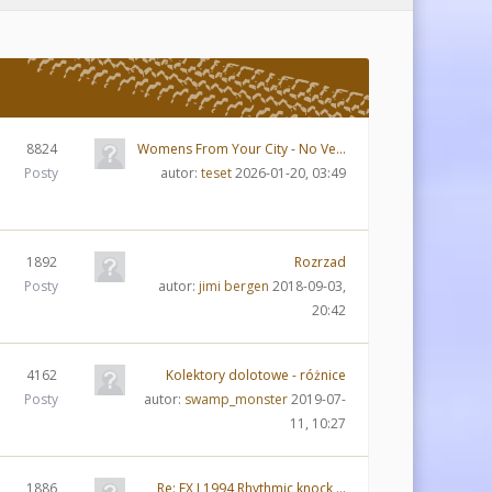
8824
Womens From Your City - No Ve…
Posty
autor:
teset
2026-01-20, 03:49
1892
Rozrzad
Posty
autor:
jimi bergen
2018-09-03,
20:42
4162
Kolektory dolotowe - różnice
Posty
autor:
swamp_monster
2019-07-
11, 10:27
1886
Re: EX I 1994 Rhythmic knock …