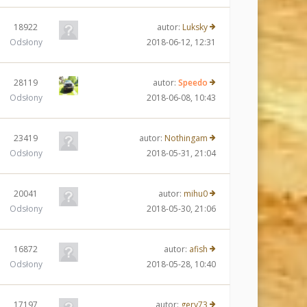
18922
autor:
Luksky
Odsłony
2018-06-12, 12:31
28119
autor:
Speedo
Odsłony
2018-06-08, 10:43
23419
autor:
Nothingam
Odsłony
2018-05-31, 21:04
20041
autor:
mihu0
Odsłony
2018-05-30, 21:06
16872
autor:
afish
Odsłony
2018-05-28, 10:40
17197
autor:
gery73