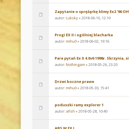
Zapytanie o sprężąrkę klimy Ex2 '96 O
autor:
Luksky
» 2018-06-10, 12:10
Progi EX II i ogólniej blacharka
autor:
mihu0
» 2018-06-02, 19:16
Pare pytań Ex II 4.0v6 1998r. Skrzynia, s
autor:
Nothingam
» 2018-05-26, 23:20
Drzwi boczne prawe
autor:
mihu0
» 2018-05-30, 15:41
poduszki ramy explorer 1
autor:
afish
» 2018-05-28, 10:40
ABS W EX I