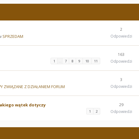
2
 w
SPRZEDAM
Odpowiedzi
163
1
…
7
8
9
10
11
Odpowiedzi
3
Y ZWIĄZANE Z DZIAŁANIEM FORUM
Odpowiedzi
jakiego wątek dotyczy
29
1
2
Odpowiedzi