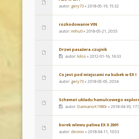
autor:
gery73
» 2018-05-19, 15:32
rozkodowanie VIN
autor:
mihu0
» 2018-05-21, 20:55
Drzwi pasażera.czujnik
autor:
kilos
» 2012-01-16, 16:33
Co jest pod miejscami na kubek w EX I
autor:
gery73
» 2018-05-05, 20:56
Schemat układu hamulcowego explore
autor:
DamianoX1980r
» 2018-04-30, 17:
korek wlewu paliwa EX II 2001
autor:
desmo
» 2018-04-11, 10:53