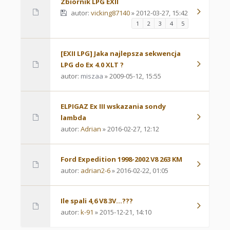
Zbiornik LPG EXII
autor:
vicking87140
» 2012-03-27, 15:42
1
2
3
4
5
[EXII LPG] Jaka najlepsza sekwencja
LPG do Ex 4.0 XLT ?
autor:
miszaa
» 2009-05-12, 15:55
ELPIGAZ Ex III wskazania sondy
lambda
autor:
Adrian
» 2016-02-27, 12:12
Ford Expedition 1998-2002 V8 263 KM
autor:
adrian2-6
» 2016-02-22, 01:05
Ile spali 4,6 V8 3V...???
autor:
k-91
» 2015-12-21, 14:10