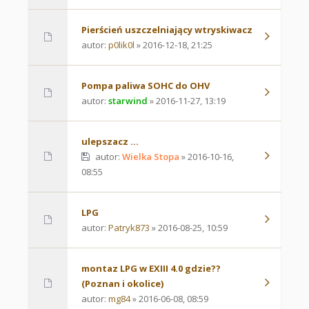
Pierścień uszczelniający wtryskiwacz
autor:
p0lik0l
» 2016-12-18, 21:25
Pompa paliwa SOHC do OHV
autor:
starwind
» 2016-11-27, 13:19
ulepszacz ...
autor:
Wielka Stopa
» 2016-10-16,
08:55
LPG
autor:
Patryk873
» 2016-08-25, 10:59
montaz LPG w EXIII 4.0 gdzie??
(Poznan i okolice)
autor:
mg84
» 2016-06-08, 08:59