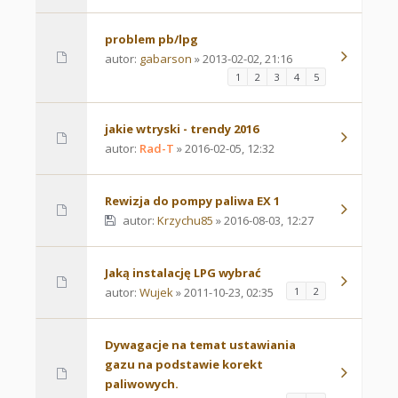
problem pb/lpg
autor:
gabarson
» 2013-02-02, 21:16
1
2
3
4
5
jakie wtryski - trendy 2016
autor:
Rad-T
» 2016-02-05, 12:32
Rewizja do pompy paliwa EX 1
autor:
Krzychu85
» 2016-08-03, 12:27
Jaką instalację LPG wybrać
autor:
Wujek
» 2011-10-23, 02:35
1
2
Dywagacje na temat ustawiania
gazu na podstawie korekt
paliwowych.