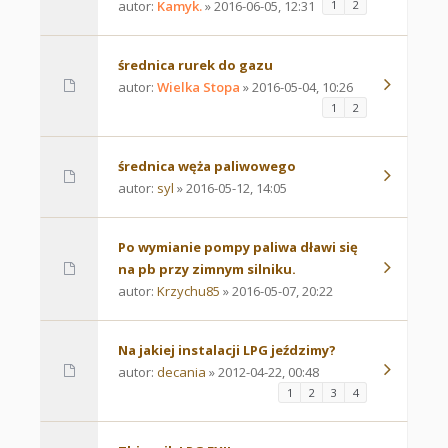
autor:
Kamyk.
» 2016-06-05, 12:31
1
2
średnica rurek do gazu
autor:
Wielka Stopa
» 2016-05-04, 10:26
1
2
średnica węża paliwowego
autor:
syl
» 2016-05-12, 14:05
Po wymianie pompy paliwa dławi się
na pb przy zimnym silniku.
autor:
Krzychu85
» 2016-05-07, 20:22
Na jakiej instalacji LPG jeździmy?
autor:
decania
» 2012-04-22, 00:48
1
2
3
4