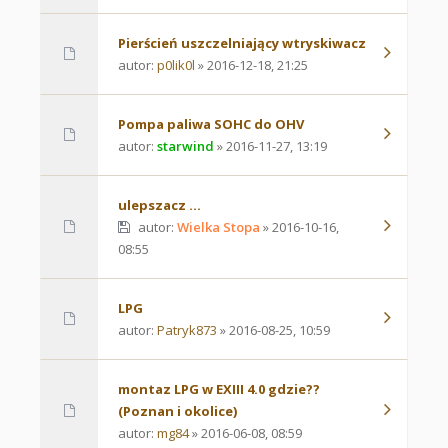
Pierścień uszczelniający wtryskiwacz
autor:
p0lik0l
» 2016-12-18, 21:25
Pompa paliwa SOHC do OHV
autor:
starwind
» 2016-11-27, 13:19
ulepszacz ...
autor:
Wielka Stopa
» 2016-10-16,
08:55
LPG
autor:
Patryk873
» 2016-08-25, 10:59
montaz LPG w EXIII 4.0 gdzie??
(Poznan i okolice)
autor:
mg84
» 2016-06-08, 08:59