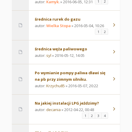
autor:
Kamyk.
» 2016-06-05, 12:31
1
2
średnica rurek do gazu
autor:
Wielka Stopa
» 2016-05-04, 10:26
1
2
średnica węża paliwowego
autor:
syl
» 2016-05-12, 14:05
Po wymianie pompy paliwa dławi się
na pb przy zimnym silniku.
autor:
Krzychu85
» 2016-05-07, 20:22
Na jakiej instalacji LPG jeździmy?
autor:
decania
» 2012-04-22, 00:48
1
2
3
4