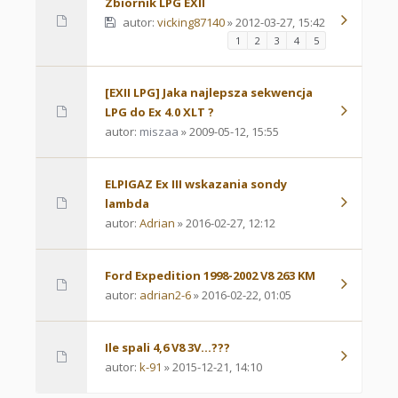
Zbiornik LPG EXII
autor:
vicking87140
» 2012-03-27, 15:42
1
2
3
4
5
[EXII LPG] Jaka najlepsza sekwencja
LPG do Ex 4.0 XLT ?
autor:
miszaa
» 2009-05-12, 15:55
ELPIGAZ Ex III wskazania sondy
lambda
autor:
Adrian
» 2016-02-27, 12:12
Ford Expedition 1998-2002 V8 263 KM
autor:
adrian2-6
» 2016-02-22, 01:05
Ile spali 4,6 V8 3V...???
autor:
k-91
» 2015-12-21, 14:10