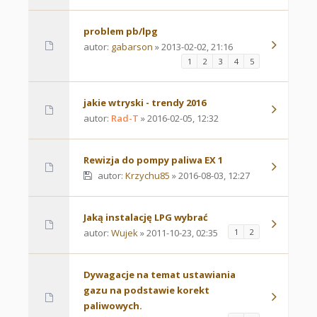
problem pb/lpg
autor:
gabarson
» 2013-02-02, 21:16
1
2
3
4
5
jakie wtryski - trendy 2016
autor:
Rad-T
» 2016-02-05, 12:32
Rewizja do pompy paliwa EX 1
autor:
Krzychu85
» 2016-08-03, 12:27
Jaką instalację LPG wybrać
autor:
Wujek
» 2011-10-23, 02:35
1
2
Dywagacje na temat ustawiania
gazu na podstawie korekt
paliwowych.