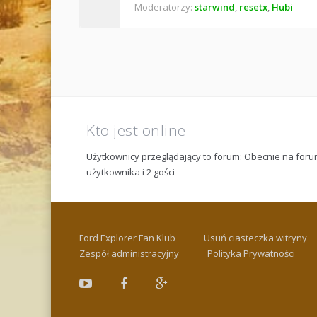
Moderatorzy:
starwind
,
resetx
,
Hubi
Kto jest online
Użytkownicy przeglądający to forum: Obecnie na fo
użytkownika i 2 gości
Ford Explorer Fan Klub
Usuń ciasteczka witryny
Zespół administracyjny
Polityka Prywatności