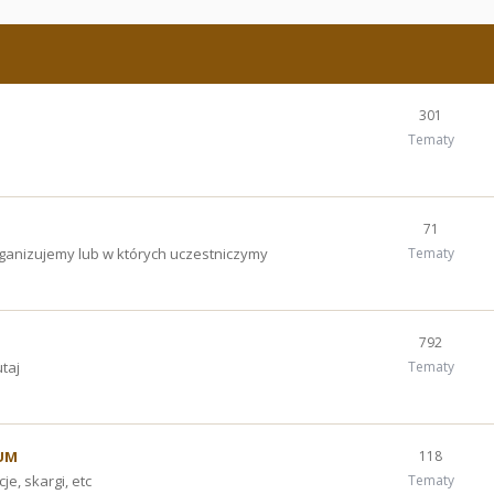
301
Tematy
71
rganizujemy lub w których uczestniczymy
Tematy
792
utaj
Tematy
UM
118
e, skargi, etc
Tematy