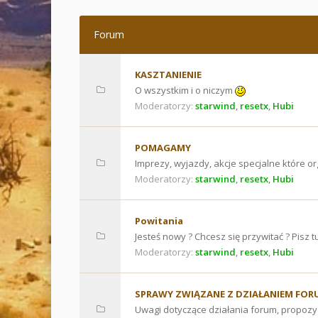
Forum
KASZTANIENIE
O wszystkim i o niczym
Moderatorzy:
starwind
,
resetx
,
Hubi
POMAGAMY
Imprezy, wyjazdy, akcje specjalne które o
Moderatorzy:
starwind
,
resetx
,
Hubi
Powitania
Jesteś nowy ? Chcesz się przywitać ? Pisz t
Moderatorzy:
starwind
,
resetx
,
Hubi
SPRAWY ZWIĄZANE Z DZIAŁANIEM FOR
Uwagi dotyczące działania forum, propozycj