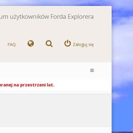
orum użytkowników Forda Explorera
FAQ
Zaloguj się
anej na przestrzeni lat.