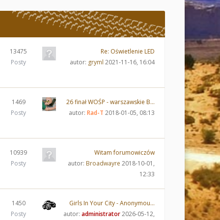
13475
Re: Oświetlenie LED
Posty
autor:
gryml
2021-11-16, 16:04
1469
26 finał WOŚP - warszawskie B…
Posty
autor:
Rad-T
2018-01-05, 08:13
10939
Witam forumowiczów
Posty
autor:
Broadwayre
2018-10-01,
12:33
1450
Girls In Your City - Anonymou…
Posty
autor:
administrator
2026-05-12,