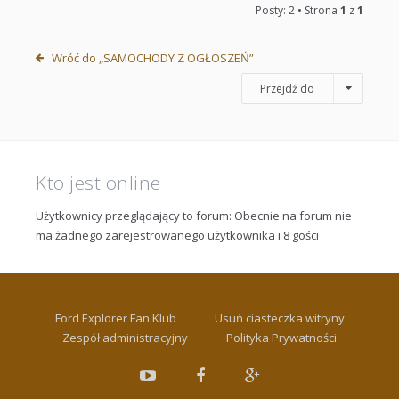
Posty: 2 • Strona
1
z
1
Wróć do „SAMOCHODY Z OGŁOSZEŃ”
Przejdź do
Kto jest online
Użytkownicy przeglądający to forum: Obecnie na forum nie
ma żadnego zarejestrowanego użytkownika i 8 gości
Ford Explorer Fan Klub
Usuń ciasteczka witryny
Zespół administracyjny
Polityka Prywatności