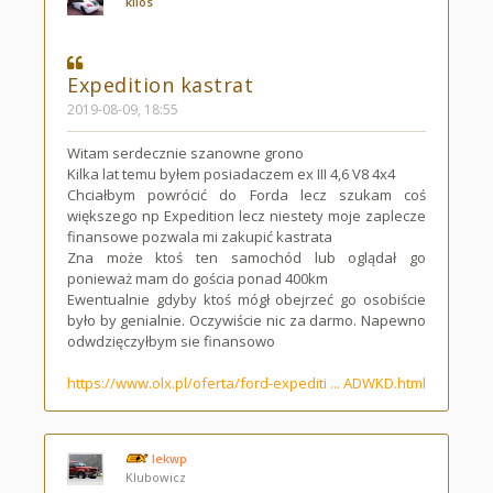
kilos
Expedition kastrat
2019-08-09, 18:55
Witam serdecznie szanowne grono
Kilka lat temu byłem posiadaczem ex III 4,6 V8 4x4
Chciałbym powrócić do Forda lecz szukam coś
większego np Expedition lecz niestety moje zaplecze
finansowe pozwala mi zakupić kastrata
Zna może ktoś ten samochód lub oglądał go
ponieważ mam do gościa ponad 400km
Ewentualnie gdyby ktoś mógł obejrzeć go osobiście
było by genialnie. Oczywiście nic za darmo. Napewno
odwdzięczyłbym sie finansowo
https://www.olx.pl/oferta/ford-expediti ... ADWKD.html
lekwp
Klubowicz