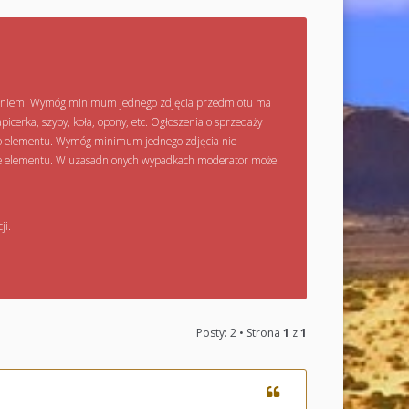
łnieniem! Wymóg minimum jednego zdjęcia przedmiotu ma
icerka, szyby, koła, opony, etc. Ogłoszenia o sprzedaży
go elementu. Wymóg minimum jednego zdjęcia nie
łanie elementu. W uzasadnionych wypadkach moderator może
ji.
Posty: 2 • Strona
1
z
1