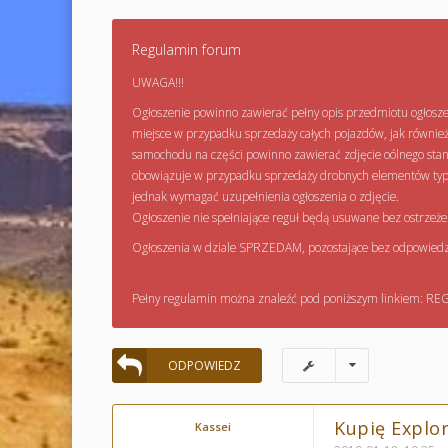
Regulamin forum
UWAGA
!!!
Ogłoszenie powinno zawierać pełny opis przedmiotu ogłos
miejsce w przypadku sprzedaży całych pojazdów, jak również s
samochodu na części powinno zawierać zdjęcie oólnego st
obowiązuje w przypadku sprzedaży drobnych elementów typu 
jednak wymagać uzupełnienia ogłoszenia o zdjęcie.
Ogłoszenie nie spełniające reguł będą usuwane bez ostrzeże
Ogłoszenia w dziale SPRZEDAM, pozostające bez odpowiedzi
Pełny regulamin można znaleźć pod poniższym linkiem: 
ODPOWIEDZ
Kupię Explor
Kassei