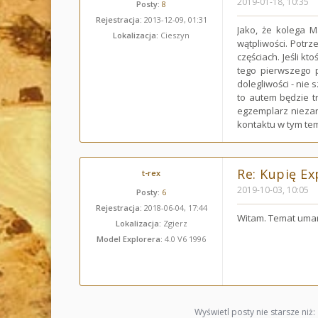
2019-01-18, 10:35
Posty:
8
Rejestracja:
2013-12-09, 01:31
Jako, że kolega 
Lokalizacja:
Cieszyn
wątpliwości. Potrz
częściach. Jeśli k
tego pierwszego p
dolegliwości - nie 
to autem będzie 
egzemplarz niezar
kontaktu w tym tem
Re: Kupię Ex
t-rex
2019-10-03, 10:05
Posty:
6
Rejestracja:
2018-06-04, 17:44
Witam. Temat umar
Lokalizacja:
Zgierz
Model Explorera:
4.0 V6 1996
Wyświetl posty nie starsze niż: