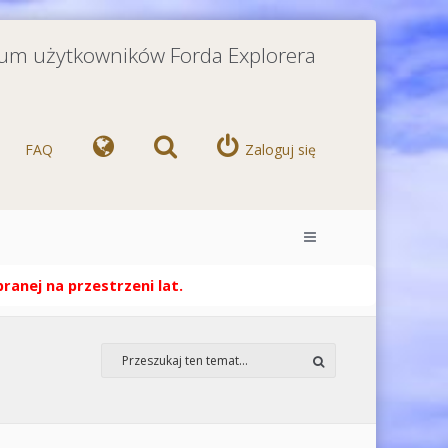
orum użytkowników Forda Explorera
FAQ
Zaloguj się
anej na przestrzeni lat.