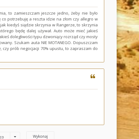
ia, to zamieszczam jeszcze jedno, żeby nie było
 co potrzebuję a reszta idzie na złom czy allegro w
 jak kiedyś siądzie skrzynia w Rangerze, to skrzynia
którego będę dalej używał. Auto może mieć jakieś
jakieś dolegliwości typu dzwoniący rozrząd czy mosty
eresowany. Szukam auta NIE MOTANEGO. Dopuszczam
, czy prób negocjacji 70% upustu, to zapraszam do
co