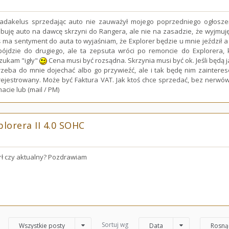
Madakelus sprzedając auto nie zauważył mojego poprzedniego ogłoszen
ebuję auto na dawcę skrzyni do Rangera, ale nie na zasadzie, że wyjmuję
toś ma sentyment do auta to wyjaśniam, że Explorer będzie u mnie jeździł a
ójdzie do drugiego, ale ta zepsuta wróci po remoncie do Explorera, 
szukam "igły"
Cena musi być rozsądna. Skrzynia musi być ok. Jeśli będą 
trzeba do mnie dojechać albo go przywieźć, ale i tak będę nim zaint
ejestrowany. Może być Faktura VAT. Jak ktoś chce sprzedać, bez nerwów
acie lub (mail / PM)
plorera II 4.0 SOHC
ł czy aktualny? Pozdrawiam
Sortuj wg
Wszystkie posty
Data
Rosną