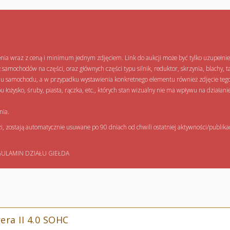
zenia wraz z ceną i minimum jednym zdjęciem. Link do aukcji może być tylko uzupe
amochodów na części, oraz głównych części typu silnik, reduktor, skrzynia, blachy, tap
anu samochodu, a w przypadku wystawienia konkretnego elementu również zdjęcie te
łożysko, śruby, piasta, rączka, etc., których stan wizualny nie ma wpływu na dzia
nia.
, zostają
automatycznie usuwane po 90 dniach
od chwili ostatniej aktywności/publikac
REGULAMIN DZIAŁU GIEŁDA
era II 4.0 SOHC